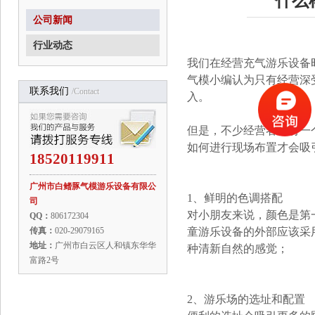
什么
公司新闻
行业动态
我们在经营充气游乐设备
气模小编认为只有经营深
联系我们
/contact
入。
但是，不少经营者都有一
如何进行现场布置才会吸
18520119911
广州市白鳍豚气模游乐设备有限公
1、鲜明的色调搭配
司
对小朋友来说，颜色是第
QQ：
806172304
传真：
020-29079165
童游乐设备的外部应该采
地址：
广州市白云区人和镇东华华
种清新自然的感觉；
富路2号
2、游乐场的选址和配置