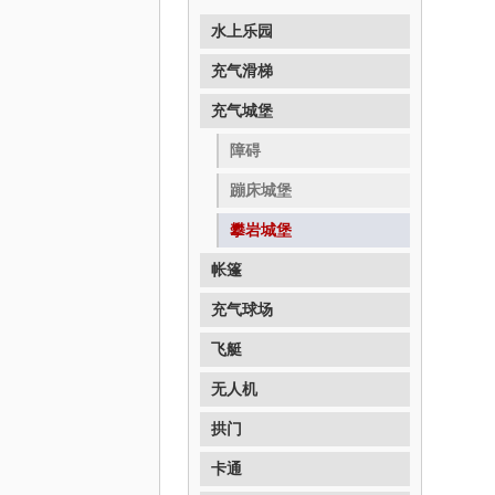
水上乐园
充气滑梯
充气城堡
障碍
蹦床城堡
攀岩城堡
帐篷
充气球场
飞艇
无人机
拱门
卡通