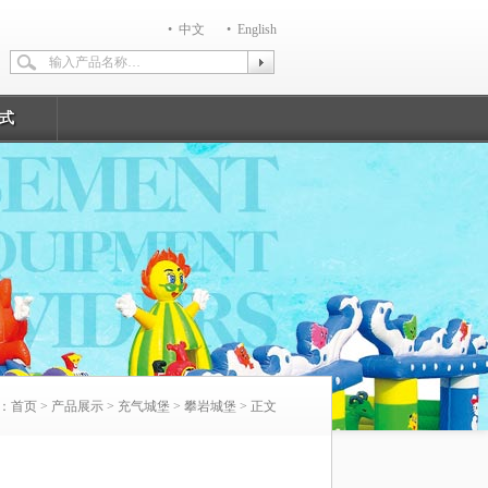
• 中文
• English
输入产品名称…
式
：
首页
>
产品展示
>
充气城堡
>
攀岩城堡
> 正文