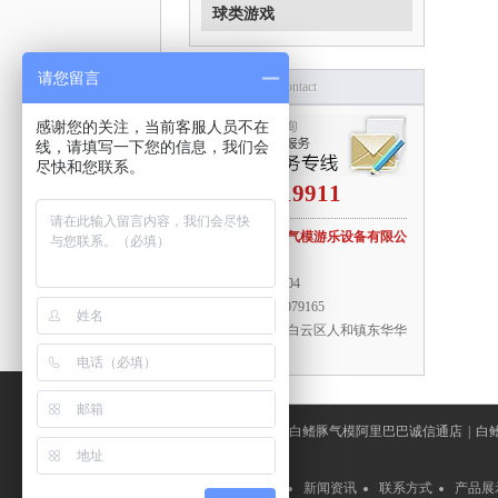
球类游戏
请您留言
联系我们
/contact
感谢您的关注，当前客服人员不在
线，请填写一下您的信息，我们会
尽快和您联系。
18520119911
广州市白鳍豚气模游乐设备有限公
司
QQ：
806172304
传真：
020-29079165
地址：
广州市白云区人和镇东华华
富路2号
友情链接：
白鳍豚气模阿里巴巴诚信通店
|
白
公司简介
新闻资讯
联系方式
产品展