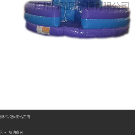
鳍豚气模淘宝钻石店
示
成功案例