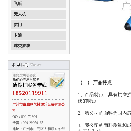
飞艇
无人机
拱门
卡通
球类游戏
联系我们
/contact
（一） 产品特点
18520119911
1、产品特点：具有抗磨
便的特点。
广州市白鳍豚气模游乐设备有限公
司
2、我公司的面料为国内最
QQ：
806172304
传真：
020-29079165
3、我公司的面料质量和
地址：
广州市白云区人和镇东华华