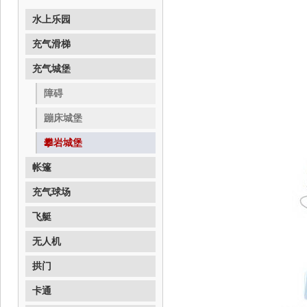
水上乐园
充气滑梯
充气城堡
障碍
蹦床城堡
攀岩城堡
帐篷
充气球场
飞艇
无人机
拱门
卡通