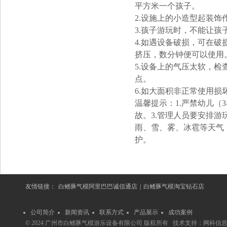
平方米一个孩子。
2.设施上的小造型起装
3.孩子游玩时，不能让
4.如遇设备破损，可在破
挤压，数分钟便可以使用
5.设备上的气压太软，
点。
6.如大面积非正常使用
温馨提示：1.严禁幼儿（
故。3.管理人员要安排游
雨、雪、雾、冰雹等天气
护。
友情链接：
白鳍豚气模阿里巴巴诚信通店
|
白鳍豚气模淘宝钻石店
公司简介
新闻资讯
联系方式
产品展示
成功案例
© 2024 广州市白鳍豚气模游乐设备有限公司 版权所有 技术支持：
网科信