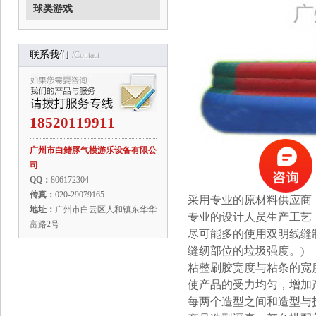
球类游戏
联系我们
/contact
18520119911
广州市白鳍豚气模游乐设备有限公
司
QQ：
806172304
传真：
020-29079165
采用专业的原材
料供应商
地址：
广州市白云区人和镇东华华
专业的设计人员生产工艺
富路2号
尽可能多的使用双明线缝制
缝纫部位的垃圾强度。)
粘整刷胶宽度与粘条的宽度
使产品的受力均匀，增加
每两个造型之间和造型与