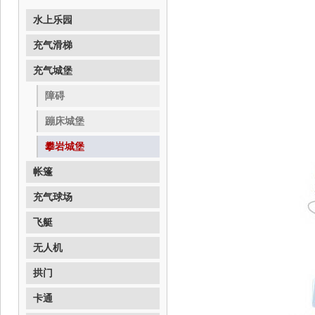
水上乐园
充气滑梯
充气城堡
障碍
蹦床城堡
攀岩城堡
帐篷
充气球场
飞艇
无人机
拱门
卡通