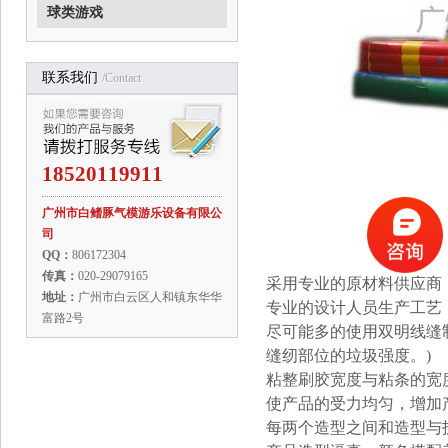
球类游戏
联系我们
/contact
18520119911
广州市白鳍豚气模游乐设备有限公
司
QQ：
806172304
传真：
020-29079165
采用专业的原材
料供应商
地址：
广州市白云区人和镇东华华
专业的设计人员生产工艺
富路2号
尽可能多的使用双明线缝制
缝纫部位的垃圾强度。)
粘整刷胶宽度与粘条的宽度
使产品的受力均匀，增加
每两个造型之间和造型与