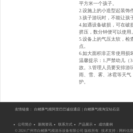
平方米一个孩子。
2.设施上的小造型起装
3.孩子游玩时，不能让
4.如遇设备破损，可在破
挤压，数分钟便可以使用
5.设备上的气压太软，
点。
6.如大面积非正常使用
温馨提示：1.严禁幼儿（
故。3.管理人员要安排游
雨、雪、雾、冰雹等天气
护。
友情链接：
白鳍豚气模阿里巴巴诚信通店
|
白鳍豚气模淘宝钻石店
公司简介
新闻资讯
联系方式
产品展示
成功案例
© 2024 广州市白鳍豚气模游乐设备有限公司 版权所有 技术支持：
网科信