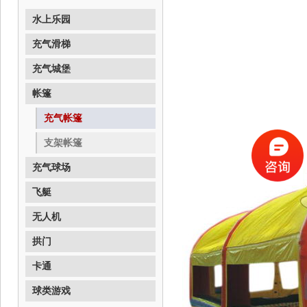
水上乐园
充气滑梯
充气城堡
帐篷
充气帐篷
支架帐篷
充气球场
飞艇
无人机
拱门
卡通
球类游戏