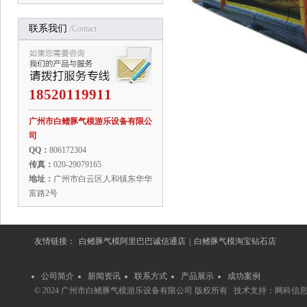
联系我们
/contact
18520119911
广州市白鳍豚气模游乐设备有限公
司
QQ：
806172304
传真：
020-29079165
地址：
广州市白云区人和镇东华华
富路2号
友情链接：
白鳍豚气模阿里巴巴诚信通店
|
白鳍豚气模淘宝钻石店
公司简介
新闻资讯
联系方式
产品展示
成功案例
© 2024 广州市白鳍豚气模游乐设备有限公司 版权所有 技术支持：
网科信